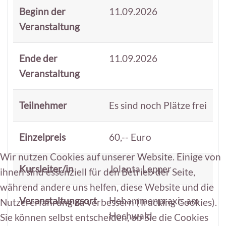
Beginn der
11.09.2026
Veranstaltung
Ende der
11.09.2026
Veranstaltung
Teilnehmer
Es sind noch Plätze frei
Einzelpreis
60,-- Euro
Wir nutzen Cookies auf unserer Website. Einige von
Kursleiter/in
Jolanta Lepper
ihnen sind essenziell für den Betrieb der Seite,
während andere uns helfen, diese Website und die
Veranstaltungsort
Hebammenpraxis am
Nutzererfahrung zu verbessern (Tracking Cookies).
Hochwald
Sie können selbst entscheiden, ob Sie die Cookies