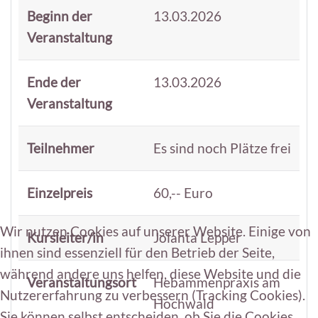
Beginn der
13.03.2026
Veranstaltung
Ende der
13.03.2026
Veranstaltung
Teilnehmer
Es sind noch Plätze frei
Einzelpreis
60,-- Euro
Wir nutzen Cookies auf unserer Website. Einige von
Kursleiter/in
Jolanta Lepper
ihnen sind essenziell für den Betrieb der Seite,
während andere uns helfen, diese Website und die
Veranstaltungsort
Hebammenpraxis am
Nutzererfahrung zu verbessern (Tracking Cookies).
Hochwald
Sie können selbst entscheiden, ob Sie die Cookies