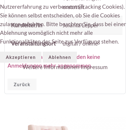
Nutzererfahrung zu verbessern (Tracking Cookies).
erstattet.
Sie können selbst entscheiden, ob Sie die Cookies
zulassen möchten. Bitte beachten Sie, dass bei einer
Kursleiter/in
Jolanta Lepper
Ablehnung womöglich nicht mehr alle
Funktionalitäten der Seite zur Verfügung stehen.
Veranstaltungsort
digital / online
Für diese Veranstaltung werden keine
Akzeptieren
Ablehnen
Anmeldungen mehr angenommen.
Weitere Informationen
Impressum
Zurück